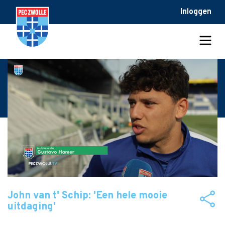
Inloggen
John van t' Schip: 'Een hele mooie
uitdaging'