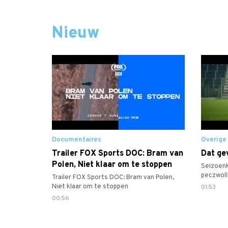
Nieuw
Documentaires
Overige
Trailer FOX Sports DOC: Bram van
Dat gev
Polen, Niet klaar om te stoppen
Seizoen
peczwoll
Trailer FOX Sports DOC: Bram van Polen,
#desesp
Niet klaar om te stoppen
01:53
00:56