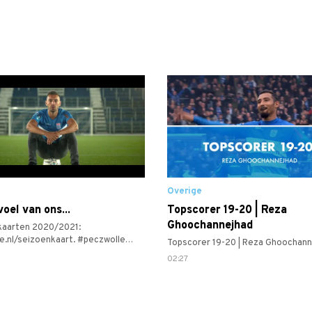
Overige
oel van ons...
Topscorer 19-20 | Reza
Ghoochannejhad
kaarten 2020/2021:
e.nl/seizoenkaart. #peczwolle
Topscorer 19-20 | Reza Ghoochann
ereertnimmer #samenpeczwolle
02:27