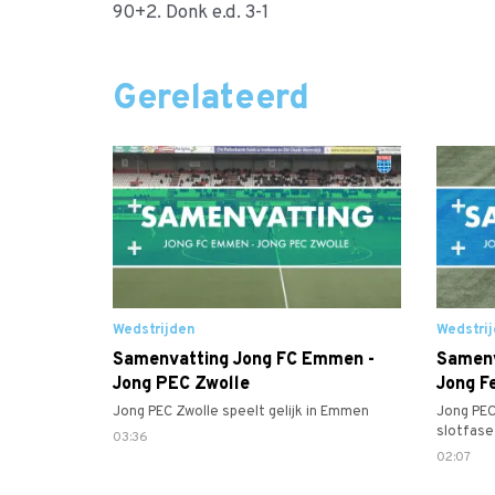
90+2. Donk e.d. 3-1
Gerelateerd
Wedstrijden
Wedstri
Samenvatting Jong FC Emmen -
Samenv
Jong PEC Zwolle
Jong F
Jong PEC Zwolle speelt gelijk in Emmen
Jong PEC
slotfase
03:36
02:07