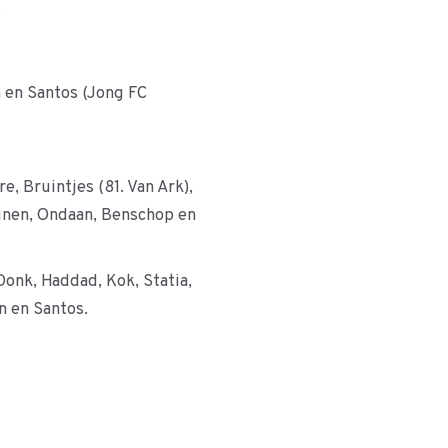
.
n en Santos (Jong FC
, Bruintjes (81. Van Ark),
ijnen, Ondaan, Benschop en
onk, Haddad, Kok, Statia,
n en Santos.