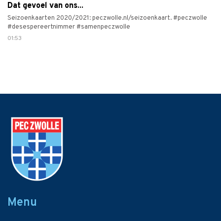
Dat gevoel van ons...
Seizoenkaarten 2020/2021: peczwolle.nl/seizoenkaart. #peczwolle
#desespereertnimmer #samenpeczwolle
01:53
Menu