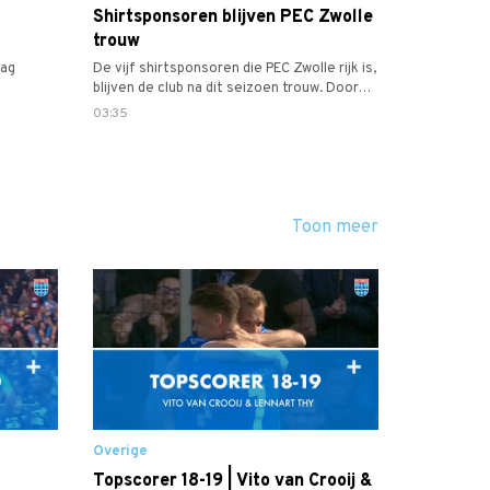
Shirtsponsoren blijven PEC Zwolle
trouw
dag
De vijf shirtsponsoren die PEC Zwolle rijk is,
blijven de club na dit seizoen trouw. Door
dit heugelijke feit sieren de namen en
03:35
logo’s van Molecaten, Consolid, Travelbags,
Kookwinkel Oldenhof en VDK
Installatiegroep ook na de zomer weer op
het tricot van de club. Net zoals deze
jaargang, zijn de shirtsponsoren volgend
Toon meer
seizoen tevens zichtbaar op alle shirts van
de PEC Zwolle voetbalacademie.
Overige
Topscorer 18-19 | Vito van Crooij &