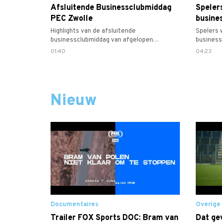
Afsluitende Businessclubmiddag
Speler
PEC Zwolle
busine
Highlights van de afsluitende
Spelers 
businessclubmiddag van afgelopen
busines
donderdag
01:40
04:23
Nieuw
Documentaires
Overige
Trailer FOX Sports DOC: Bram van
Dat gev