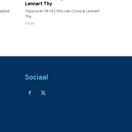
Lennart Thy
ejhad
Topscorer 18-19 | Vito van Crooij & Lennart
Thy
05:58
Sociaal