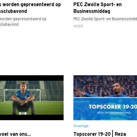
s worden gepresenteerd op
PEC Zwolle Sport- en
ssclubavond
Businessmiddag
worden gepresenteerd op
PEC Zwolle Sport- en Businessmid
sclubavond
02:25
Overige
oel van ons...
Topscorer 19-20 | Reza