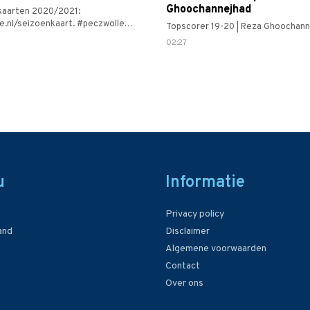
Ghoochannejhad
kaarten 2020/2021:
e.nl/seizoenkaart. #peczwolle
Topscorer 19-20 | Reza Ghoochann
ereertnimmer #samenpeczwolle
02:27
u
Informatie
Privacy policy
and
Disclaimer
Algemene voorwaarden
Contact
Over ons