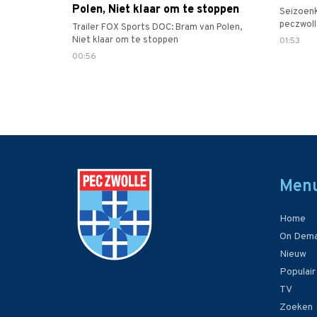
Polen, Niet klaar om te stoppen
Seizoen
peczwoll
Trailer FOX Sports DOC: Bram van Polen,
#desesp
Niet klaar om te stoppen
01:53
00:56
Men
Home
On Dem
Nieuw
Populair
TV
Zoeken