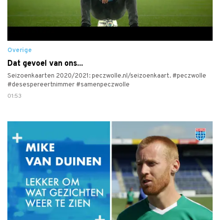
Overige
Dat gevoel van ons...
Seizoenkaarten 2020/2021: peczwolle.nl/seizoenkaart. #peczwolle
#desespereertnimmer #samenpeczwolle
01:53