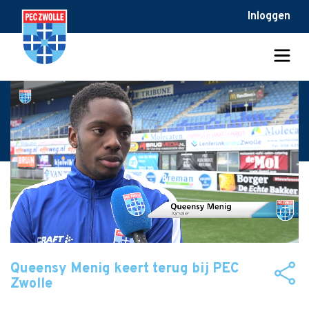
Inloggen
Queensy Menig keert terug bij PEC
Zwolle