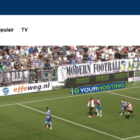
pulair
TV