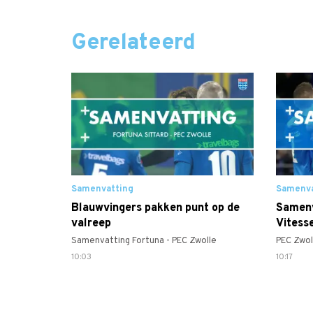
Gerelateerd
Samenvatting
Samenva
Blauwvingers pakken punt op de
Samenv
valreep
Vitess
Samenvatting Fortuna - PEC Zwolle
PEC Zwol
10:03
10:17