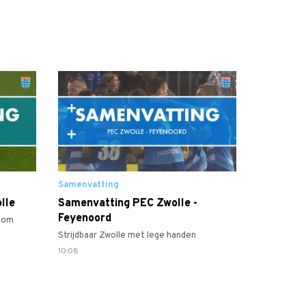
Samenvatting
lle
Samenvatting PEC Zwolle -
Feyenoord
s om
Strijdbaar Zwolle met lege handen
10:08