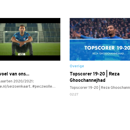
Overige
oel van ons...
Topscorer 19-20 | Reza
Ghoochannejhad
kaarten 2020/2021:
e.nl/seizoenkaart. #peczwolle
Topscorer 19-20 | Reza Ghoochann
ereertnimmer #samenpeczwolle
02:27