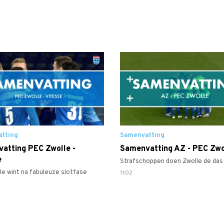
tting
Samenvatting
atting PEC Zwolle -
Samenvatting AZ - PEC Zwo
e
Strafschoppen doen Zwolle de da
le wint na fabuleuze slotfase
11:02