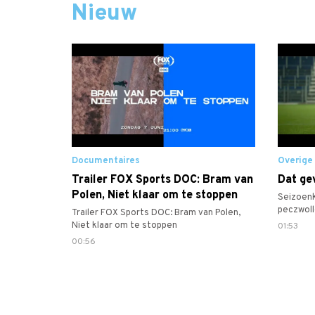
Nieuw
Documentaires
Overige
Trailer FOX Sports DOC: Bram van
Dat gev
Polen, Niet klaar om te stoppen
Seizoen
peczwoll
Trailer FOX Sports DOC: Bram van Polen,
#desesp
Niet klaar om te stoppen
01:53
00:56