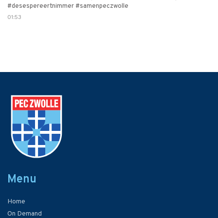
#desespereertnimmer #samenpeczwolle
01:53
Menu
Home
On Demand