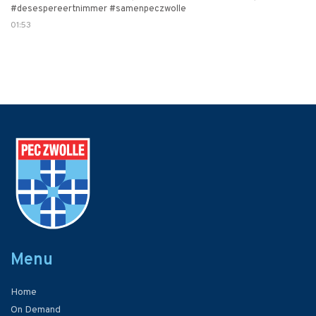
#desespereertnimmer #samenpeczwolle
01:53
Menu
Home
On Demand