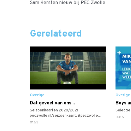
Sam Kersten nieuw bij PEC Zwolle
Gerelateerd
Overige
Overige
Dat gevoel van ons...
Boys a
Seizoenkaarten 2020/2021:
Selectie
peczwolle.nl/seizoenkaart. #peczwolle
03:16
#desespereertnimmer #samenpeczwolle
01:53