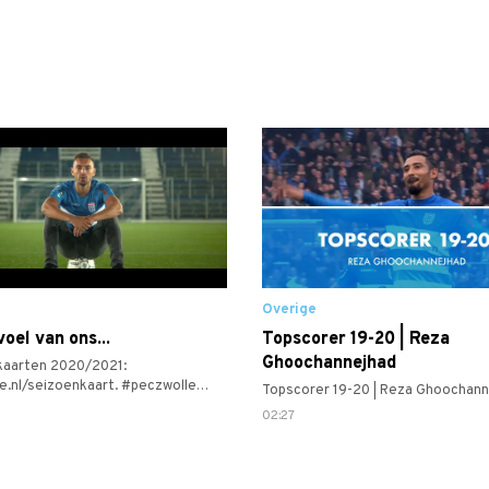
Overige
oel van ons...
Topscorer 19-20 | Reza
Ghoochannejhad
kaarten 2020/2021:
e.nl/seizoenkaart. #peczwolle
Topscorer 19-20 | Reza Ghoochann
ereertnimmer #samenpeczwolle
02:27