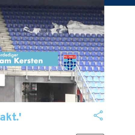
akt.'