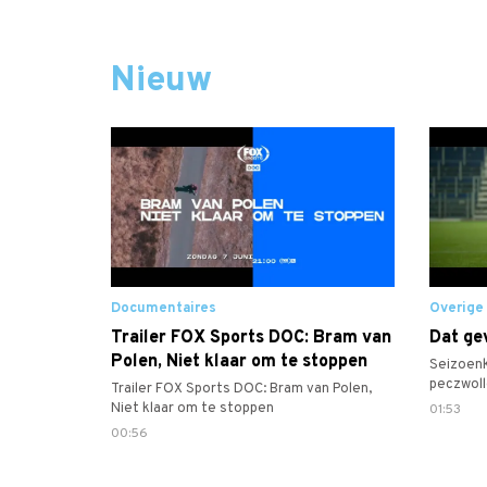
Nieuw
Documentaires
Overige
Trailer FOX Sports DOC: Bram van
Dat gev
Polen, Niet klaar om te stoppen
Seizoen
peczwoll
Trailer FOX Sports DOC: Bram van Polen,
#desesp
Niet klaar om te stoppen
01:53
00:56